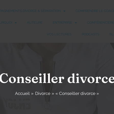
AGNEMENTS DIVORCE & SÉPARATION
COMPRENDRE LE COACH
URQUOI
AUTEURE
ENTREPRISE
CONFÉRENCIÈR
VOS LECTURES
PODCASTS
BL
 Conseiller divorce
Accueil
Divorce
« Conseiller divorce »