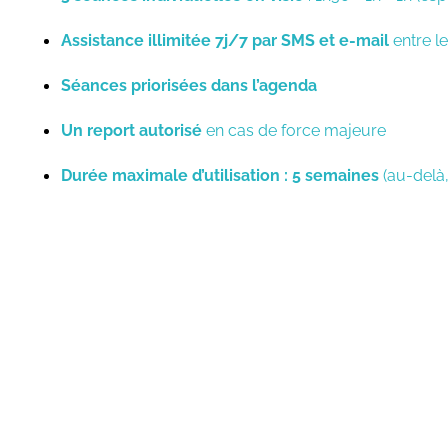
Assistance illimitée 7j/7 par SMS et e-mail
entre l
Séances priorisées dans l’agenda
Un report autorisé
en cas de force majeure
Durée maximale d’utilisation : 5 semaines
(au-delà,
Ce que ce pack changera pour vous
SANS LE PACK S