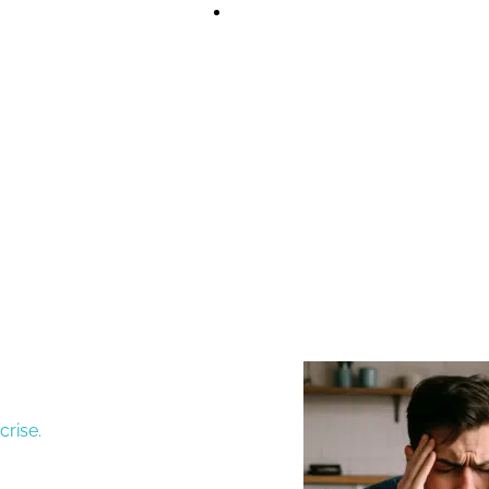
lade,
transforme
rechute 
tements
pour avance
crise.