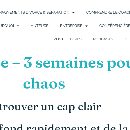
AGNEMENTS DIVORCE & SÉPARATION
COMPRENDRE LE COACH
URQUOI
AUTEURE
ENTREPRISE
CONFÉRENCIÈR
VOS LECTURES
PODCASTS
BL
 – 3 semaines pou
chaos
trouver un cap clair
e fond rapidement et de 