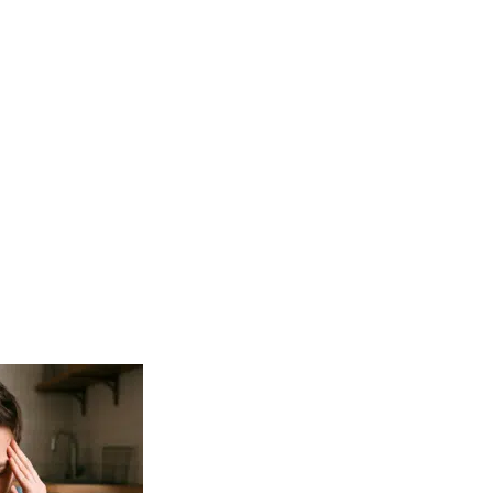
r
un moment de
en
un tremplin
r
.