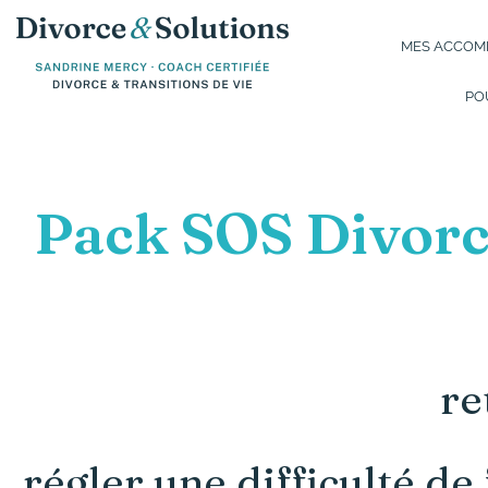
Aller
au
MES ACCOMP
contenu
PO
Pack SOS Divorce
re
régler une difficulté d