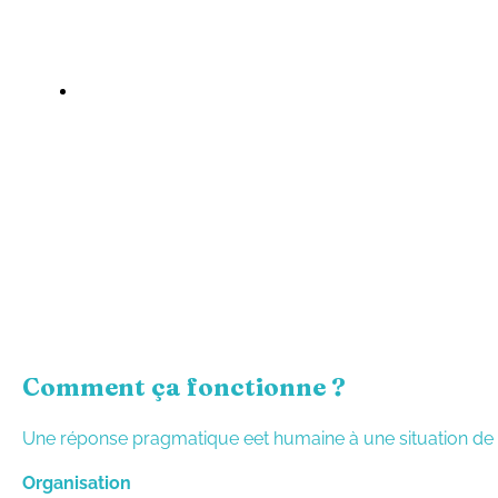
conflit ou d’une esca
vos compor
clarifier
avec vos enfants,
Comment ça fonctionne ?
Une réponse pragmatique eet humaine à une situation de 
Organisation