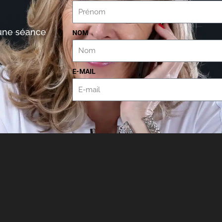
’une séance
NOM
E-MAIL