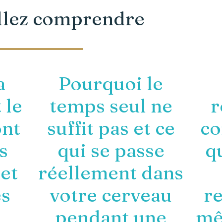
allez comprendre
a
Pourquoi le
 le
temps seul ne
r
ont
suffit pas et ce
co
s
qui se passe
qu
 et
réellement dans
es
votre cerveau
r
e
pendant une
mê