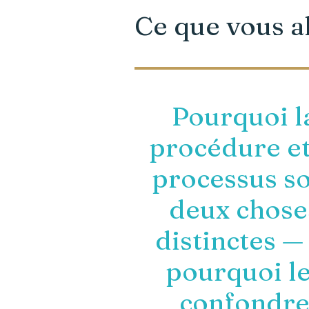
Ce que vous 
Pourquoi l
procédure et
processus s
deux chose
distinctes —
pourquoi l
confondr