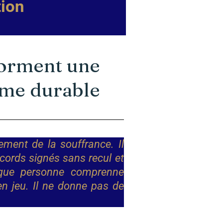
tion
forment une
sme durable
ment de la souffrance. Il
cords signés sans recul et
 que personne comprenne
n jeu. Il ne donne pas de