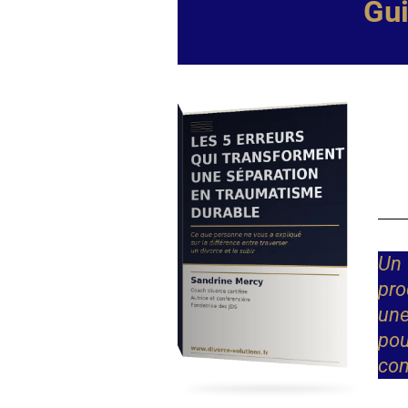
Gui
Un 
pro
une
pou
con