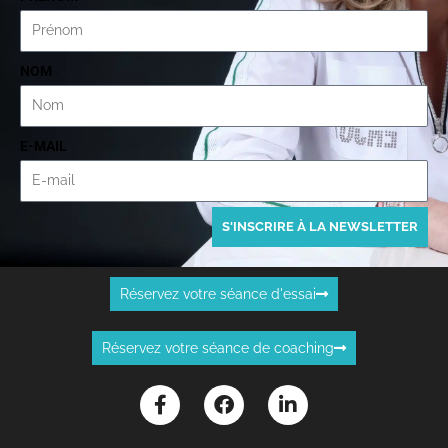
NOM
E-MAIL
S'INSCRIRE À LA NEWSLETTER
Réservez votre séance d'essai
Réservez votre séance de coaching
F
F
L
a
a
i
c
c
n
e
e
k