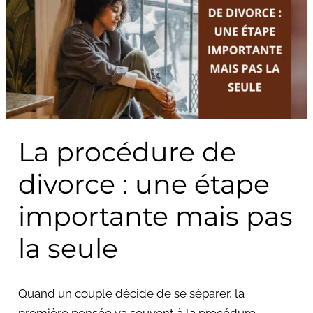
procédure
de
divorce
:
une
étape
importante
La procédure de
mais
pas
divorce : une étape
la
seule
importante mais pas
la seule
Quand un couple décide de se séparer, la
première pensée va souvent à la procédure