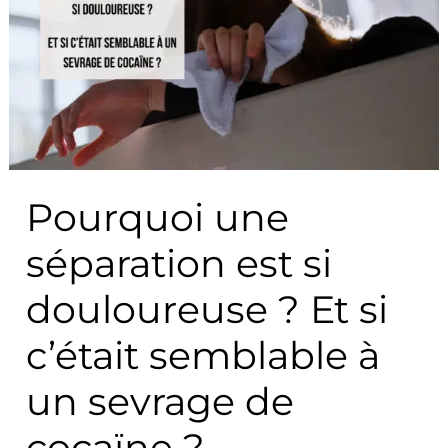
une
séparation
est
si
douloureuse
?
Et
Pourquoi une
si
c’était
séparation est si
semblable
à
douloureuse ? Et si
un
c’était semblable à
sevrage
de
un sevrage de
cocaïne
?
cocaïne ?