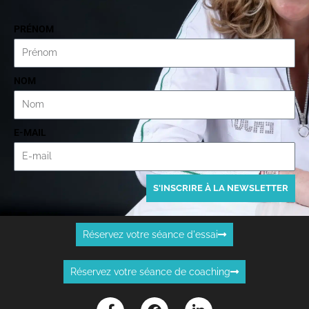
PRÉNOM
NOM
E-MAIL
S'INSCRIRE À LA NEWSLETTER
Réservez votre séance d'essai
Réservez votre séance de coaching
F
F
L
a
a
i