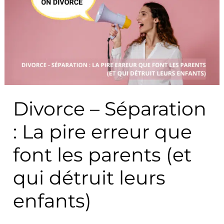
–
Séparation
:
La
pire
erreur
que
Divorce – Séparation
font
les
: La pire erreur que
parents
(et
font les parents (et
qui
qui détruit leurs
détruit
leurs
enfants)
enfants)