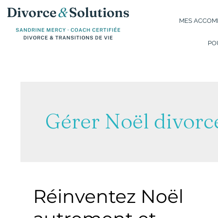
Aller
au
MES ACCOMP
contenu
PO
Gérer Noël divorc
Réinventez Noël
Réinventez
Noël