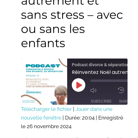
autrement et
autrement
et
sans stress – avec
sans
ou sans les
stress
–
enfants
avec
ou
sans
Podcast divorce & séparation : su
les
enfants
Play
Episode
SUBSCRIBE
SHARE
Télécharger le fichier
|
Jouer dans une
SHARE
nouvelle fenêtre
|
Durée: 20:04
|
Enregistré
RSS FEED
le 26 novembre 2024
LINK