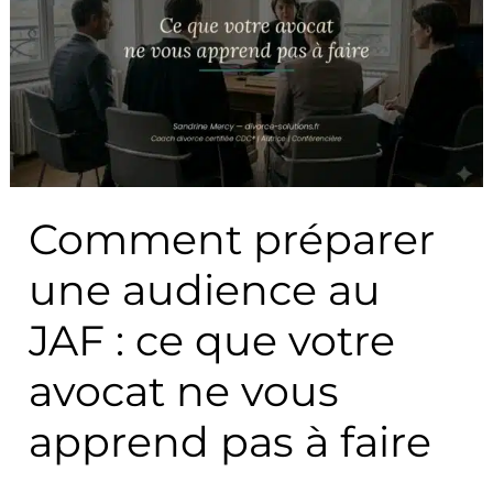
préparer
une
audience
au
JAF
:
ce
Comment préparer
que
votre
une audience au
avocat
ne
JAF : ce que votre
vous
avocat ne vous
apprend
pas
apprend pas à faire
à
faire