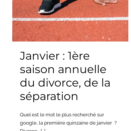
annuelle
du
divorce,
de
la
séparation
Janvier : 1ère
saison annuelle
du divorce, de la
séparation
Quel est le mot le plus recherché sur
google, la première quinzaine de janvier ?