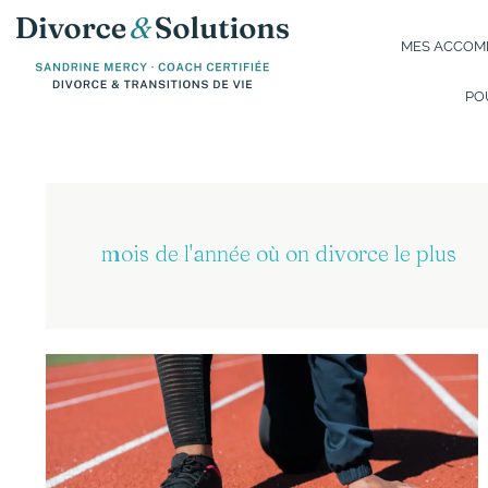
Aller
au
MES ACCOMP
contenu
PO
mois de l'année où on divorce le plus
Janvier
:
1ère
saison