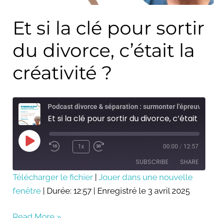
Et si la clé pour sortir
du divorce, c’était la
créativité ?
Podcast divorce & séparation : surmonter l'épreuve
Et si la clé pour sortir du divorce, c’était la créativité ?
Play
Episode
1x
00:00
/
12:57
SUBSCRIBE
SHARE
Télécharger le fichier
|
Jouer dans une nouvelle
fenêtre
SHARE
|
Durée: 12:57
|
Enregistré le 3 avril 2025
RSS FEED
LINK
Read More »