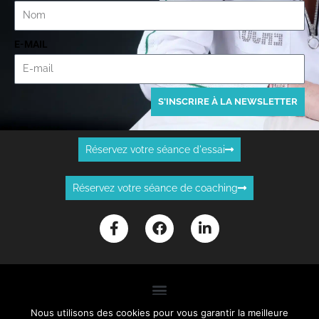
E-MAIL
S'INSCRIRE À LA NEWSLETTER
Réservez votre séance d'essai
Réservez votre séance de coaching
F
F
L
a
a
i
c
c
n
e
e
k
b
b
e
o
o
d
o
o
i
k
k
n
Nous utilisons des cookies pour vous garantir la meilleure