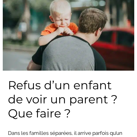
d’un
enfant
de
voir
un
parent
?
Que
faire
?
Refus d’un enfant
de voir un parent ?
Que faire ?
Dans les familles séparées, il arrive parfois qu’un