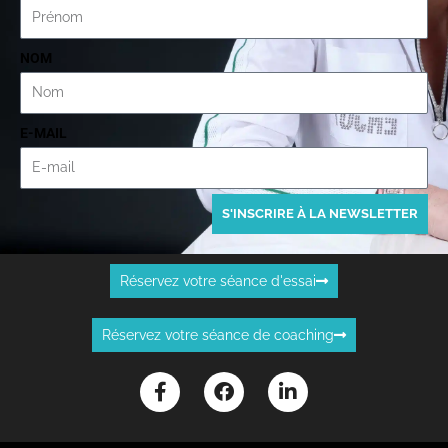
NOM
E-MAIL
S'INSCRIRE À LA NEWSLETTER
Réservez votre séance d'essai
Réservez votre séance de coaching
F
F
L
a
a
i
c
c
n
e
e
k
b
b
e