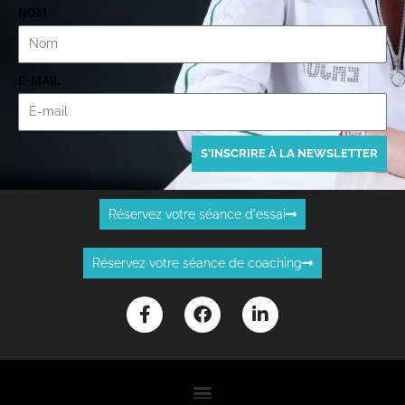
NOM
E-MAIL
S'INSCRIRE À LA NEWSLETTER
Réservez votre séance d'essai
Réservez votre séance de coaching
F
F
L
a
a
i
c
c
n
e
e
k
b
b
e
o
o
d
o
o
i