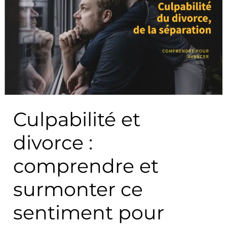
et
divorce
:
comprendre
et
surmonter
ce
sentiment
Culpabilité et
pour
avancer
divorce :
comprendre et
surmonter ce
sentiment pour