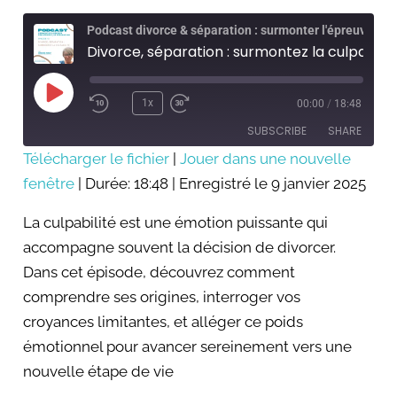
culpabilité
Podcast divorce & séparation : surmonter l'épreuve
Divorce, séparation : surmontez la culpabilité
Play
Episode
1x
00:00
/
18:48
SUBSCRIBE
SHARE
Télécharger le fichier
|
Jouer dans une nouvelle
fenêtre
SHARE
|
Durée: 18:48
|
Enregistré le 9 janvier 2025
RSS FEED
LINK
La culpabilité est une émotion puissante qui
accompagne souvent la décision de divorcer.
EMBED
Dans cet épisode, découvrez comment
comprendre ses origines, interroger vos
croyances limitantes, et alléger ce poids
émotionnel pour avancer sereinement vers une
nouvelle étape de vie