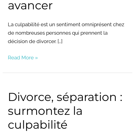
avancer
La culpabilité est un sentiment omniprésent chez
de nombreuses personnes qui prennent la
décision de divorcer. […]
Read More »
Divorce, séparation :
Divorce,
séparation
surmontez la
:
surmontez
culpabilité
la