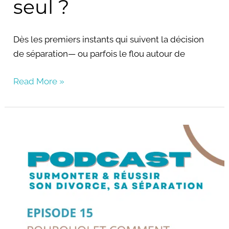
seul ?
Dès les premiers instants qui suivent la décision
de séparation— ou parfois le flou autour de
Read More »
pourquoi
et
comment
sortir
du
conflit