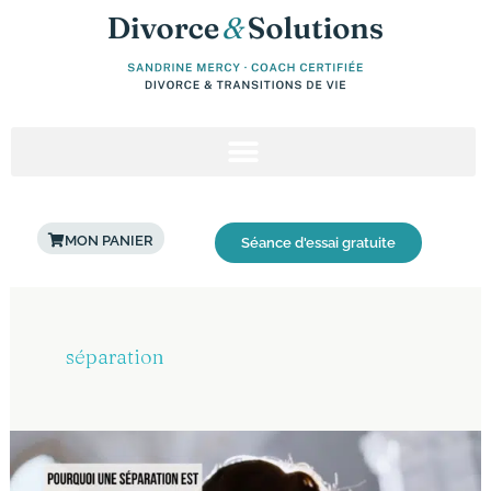
Aller
au
contenu
MON PANIER
Séance d'essai gratuite
Post
pagination
séparation
Pourquoi