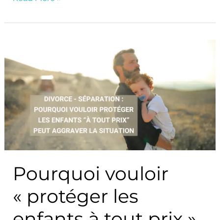
Pourquoi
vouloir
« protéger
les
enfants
à
tout
prix »
Pourquoi vouloir
peut
aggraver
« protéger les
le
divorce,
enfants à tout prix »