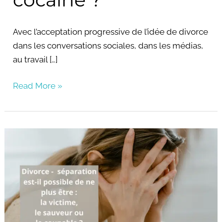
Avec l’acceptation progressive de l’idée de divorce
dans les conversations sociales, dans les médias,
au travail […]
Read More »
Divorce,
séparation
:
est-
il
possible