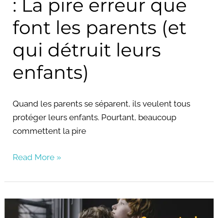
: La pire erreur que
parents
(et
font les parents (et
qui
qui détruit leurs
détruit
leurs
enfants)
enfants)
Quand les parents se séparent, ils veulent tous
protéger leurs enfants. Pourtant, beaucoup
commettent la pire
Read More »
Culpabilité