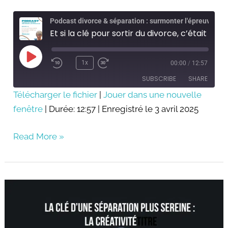
Podcast divorce & séparation : surmonter l'épreuve
Et si la clé pour sortir du divorce, c’était la créativité ?
Play
Episode
1x
00:00
/
12:57
SUBSCRIBE
SHARE
Télécharger le fichier
|
Jouer dans une nouvelle
fenêtre
SHARE
|
Durée: 12:57
|
Enregistré le 3 avril 2025
RSS FEED
LINK
Read More »
EMBED
la
clé
d’une