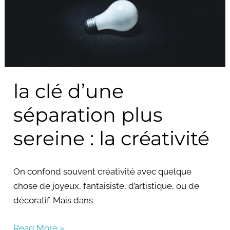
séparation
plus
sereine
:
la
la clé d’une
créativité
séparation plus
sereine : la créativité
On confond souvent créativité avec quelque
chose de joyeux, fantaisiste, d’artistique, ou de
décoratif. Mais dans
Read More »