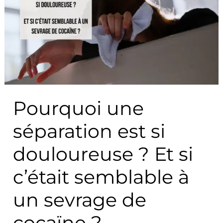
une
séparation
est
si
douloureuse
?
Et
Pourquoi une
si
c’était
séparation est si
semblable
à
douloureuse ? Et si
un
c’était semblable à
sevrage
de
un sevrage de
cocaïne
?
cocaïne ?