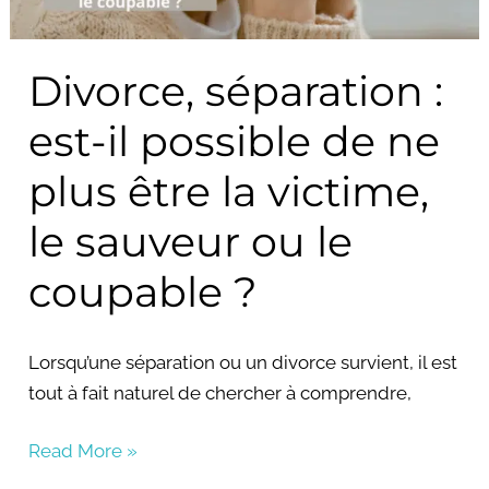
de
ne
Divorce, séparation :
plus
être
est-il possible de ne
la
victime,
plus être la victime,
le
le sauveur ou le
sauveur
ou
coupable ?
le
coupable
?
Lorsqu’une séparation ou un divorce survient, il est
tout à fait naturel de chercher à comprendre,
Read More »