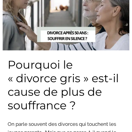
le
« divorce
gris »
est-
il
cause
de
Pourquoi le
plus
de
« divorce gris » est-il
souffrance
?
cause de plus de
souffrance ?
On parle souvent des divorces qui touchent les