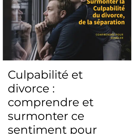
et
divorce
:
comprendre
et
surmonter
ce
sentiment
Culpabilité et
pour
avancer
divorce :
comprendre et
surmonter ce
sentiment pour