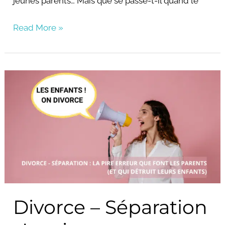
jeunes parents… Mais que se passe-t-il quand le
Read More »
Divorce
–
Séparation
:
La
pire
erreur
que
Divorce – Séparation
font
les