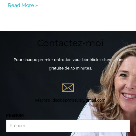
Read More »
EMBED
Contactez-moi
Pour chaque premier entretien vous bénéficiez d’une séance
gratuite de 30 minutes.
M'écrire : decidezvotrevie@gmail.com
PRÉNOM