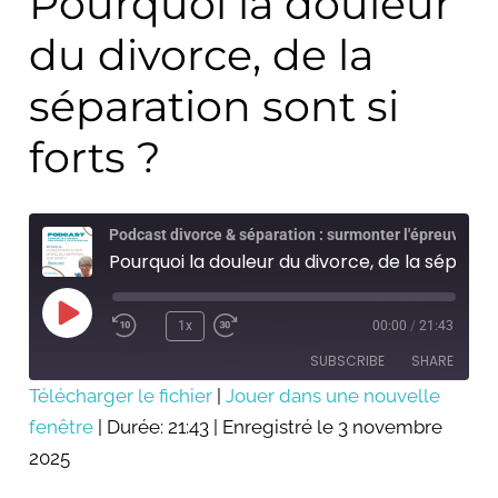
Pourquoi la douleur
du divorce, de la
séparation sont si
forts ?
Podcast divorce & séparation : surmonter l'épreuve
Pourquoi la douleur du divorce, de la séparation sont si forts ?
Play
Episode
1x
00:00
/
21:43
SUBSCRIBE
SHARE
Télécharger le fichier
|
Jouer dans une nouvelle
fenêtre
SHARE
|
Durée: 21:43
|
Enregistré le 3 novembre
RSS FEED
2025
LINK