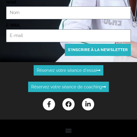
NOM
E-MAIL
S'INSCRIRE À LA NEWSLETTER
Réservez votre séance d'essai
Réservez votre séance de coaching
F
F
L
a
a
i
c
c
n
e
e
k
b
b
e
o
o
d
o
o
i