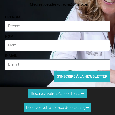
M'écrire : decidezvotrevie@gmail.com
PRÉNOM
NOM
E-MAIL
S'INSCRIRE À LA NEWSLETTER
Réservez votre séance d'essai
Réservez votre séance de coaching
F
F
L