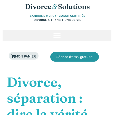
Aller
au
contenu
MON PANIER
Séance d'essai gratuite
Post
Divorce,
navigation
séparation :
dire la vérité