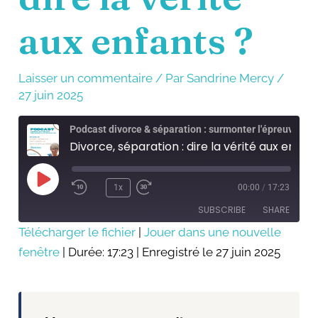
aux enfants ?
Laisser un commentaire
/ Par
Sandrine Mercy
/
27 juin 2025
Podcast divorce & séparation : surmonter l'épreuve
Divorce, séparation : dire la vérité aux enfants ?
Play
Episode
1x
00:00
/
17:23
SUBSCRIBE
SHARE
Télécharger le fichier
|
Jouer dans une nouvelle
fenêtre
SHARE
|
Durée: 17:23
|
Enregistré le 27 juin 2025
RSS FEED
LINK
EMBED