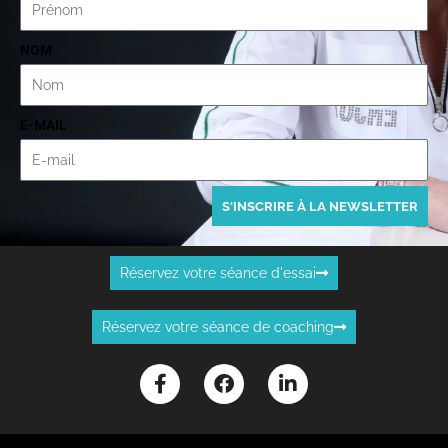
NOM
E-MAIL
S'INSCRIRE À LA NEWSLETTER
Réservez votre séance d'essai
Réservez votre séance de coaching
F
F
L
a
a
i
c
c
n
e
e
k
b
b
e