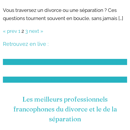
LINK
Vous traversez un divorce ou une séparation ? Ces
EMBED
questions tournent souvent en boucle, sans jamais […]
« prev
1
2
3
next »
Retrouvez en live :
Le 1er mardi de chaque mois de 12:30 à 13:30
le 3ème jeudi de chaque mois de 12:30 à 13:30
Les meilleurs professionnels
francophones du divorce et le de la
séparation