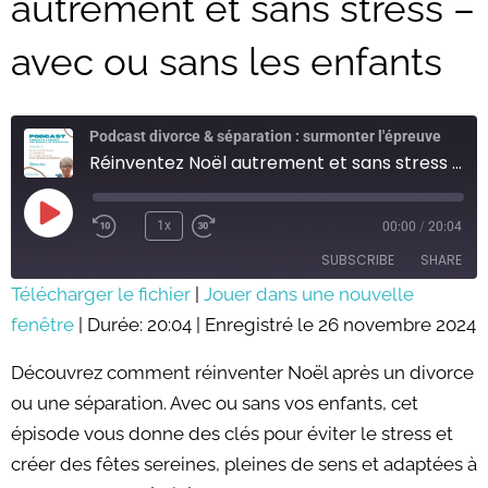
autrement et sans stress –
avec ou sans les enfants
Podcast divorce & séparation : surmonter l'épreuve
Réinventez Noël autrement et sans stress - avec ou sans les enfants
Play
Episode
1x
00:00
/
20:04
SUBSCRIBE
SHARE
Télécharger le fichier
|
Jouer dans une nouvelle
fenêtre
SHARE
|
Durée: 20:04
|
Enregistré le 26 novembre 2024
RSS FEED
LINK
Découvrez comment réinventer Noël après un divorce
ou une séparation. Avec ou sans vos enfants, cet
EMBED
épisode vous donne des clés pour éviter le stress et
créer des fêtes sereines, pleines de sens et adaptées à