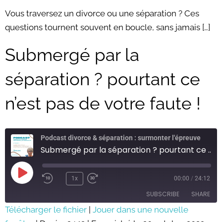
LINK
Vous traversez un divorce ou une séparation ? Ces
questions tournent souvent en boucle, sans jamais […]
EMBED
Submergé par la
séparation ? pourtant ce
n’est pas de votre faute !
Podcast divorce & séparation : surmonter l'épreuve
Submergé par la séparation ? pourtant ce n'est pas de votre faute !
Play
Episode
1x
00:00
/
24:12
SUBSCRIBE
SHARE
Télécharger le fichier
|
Jouer dans une nouvelle