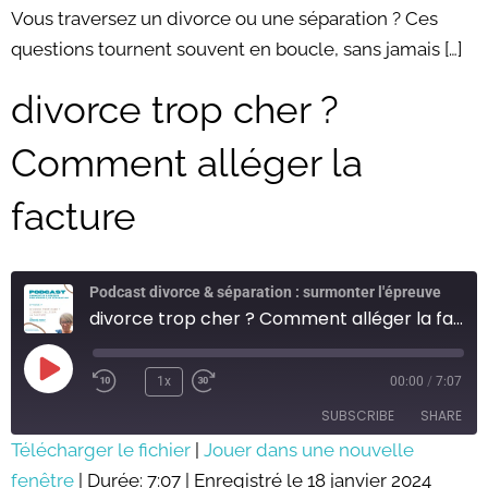
LINK
Vous traversez un divorce ou une séparation ? Ces
questions tournent souvent en boucle, sans jamais […]
EMBED
divorce trop cher ?
Comment alléger la
facture
Podcast divorce & séparation : surmonter l'épreuve
divorce trop cher ? Comment alléger la facture
Play
Episode
1x
00:00
/
7:07
SUBSCRIBE
SHARE
Télécharger le fichier
|
Jouer dans une nouvelle
fenêtre
SHARE
|
Durée: 7:07
|
Enregistré le 18 janvier 2024