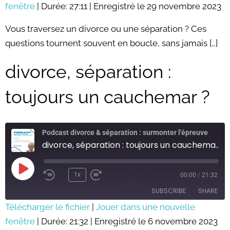
fenêtre
SHARE
|
Durée: 27:11
|
Enregistré le 29 novembre 2023
RSS FEED
LINK
Vous traversez un divorce ou une séparation ? Ces
questions tournent souvent en boucle, sans jamais […]
EMBED
divorce, séparation :
toujours un cauchemar ?
Podcast divorce & séparation : surmonter l'épreuve
divorce, séparation : toujours un cauchemar ?
Play
Episode
1x
00:00
/
21:32
SUBSCRIBE
SHARE
Télécharger le fichier
|
Jouer dans une nouvelle
fenêtre
SHARE
|
Durée: 21:32
|
Enregistré le 6 novembre 2023
RSS FEED