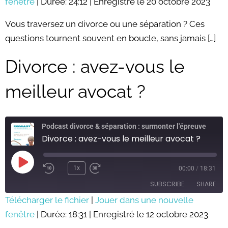
fenêtre
SHARE
|
Durée: 24:12
|
Enregistré le 20 octobre 2023
RSS FEED
LINK
Vous traversez un divorce ou une séparation ? Ces
questions tournent souvent en boucle, sans jamais […]
EMBED
Divorce : avez-vous le
meilleur avocat ?
Podcast divorce & séparation : surmonter l'épreuve
Divorce : avez-vous le meilleur avocat ?
Play
Episode
1x
00:00
/
18:31
SUBSCRIBE
SHARE
Télécharger le fichier
|
Jouer dans une nouvelle
fenêtre
SHARE
|
Durée: 18:31
|
Enregistré le 12 octobre 2023
RSS FEED