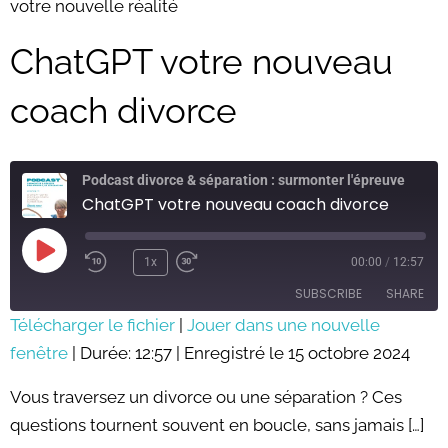
votre nouvelle réalité
ChatGPT votre nouveau
coach divorce
Podcast divorce & séparation : surmonter l'épreuve
ChatGPT votre nouveau coach divorce
Play
Episode
1x
00:00
/
12:57
SUBSCRIBE
SHARE
Télécharger le fichier
|
Jouer dans une nouvelle
fenêtre
SHARE
|
Durée: 12:57
|
Enregistré le 15 octobre 2024
RSS FEED
LINK
Vous traversez un divorce ou une séparation ? Ces
questions tournent souvent en boucle, sans jamais […]
EMBED