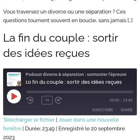
RSS FEED
LINK
Vous traversez un divorce ou une séparation ? Ces
questions tournent souvent en boucle, sans jamais […]
EMBED
La fin du couple : sortir
des idées reçues
Podcast divorce & séparation : surmonter l'épreuve
La fin du couple : sortir des idées reçues
Play
Episode
1x
00:00
/
23:49
SUBSCRIBE
SHARE
Télécharger le fichier
|
Jouer dans une nouvelle
fenêtre
SHARE
|
Durée: 23:49
|
Enregistré le 20 septembre
RSS FEED
2023