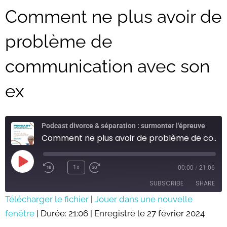
Comment ne plus avoir de
problème de
communication avec son
ex
Podcast divorce & séparation : surmonter l'épreuve
Comment ne plus avoir de problème de communication avec son ex
Play
Episode
1x
00:00
/
21:06
SUBSCRIBE
SHARE
Télécharger le fichier
|
Jouer dans une nouvelle
fenêtre
SHARE
|
Durée: 21:06
|
Enregistré le 27 février 2024
RSS FEED