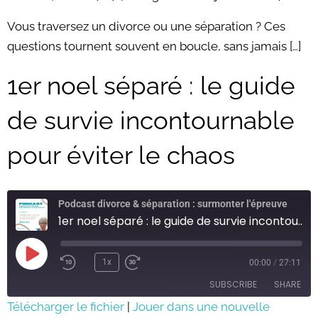
RSS FEED
LINK
Vous traversez un divorce ou une séparation ? Ces
questions tournent souvent en boucle, sans jamais […]
EMBED
1er noel séparé : le guide
de survie incontournable
pour éviter le chaos
Podcast divorce & séparation : surmonter l'épreuve
1er noel séparé : le guide de survie incontournable pour éviter le chaos
Play
Episode
1x
00:00
/
27:11
SUBSCRIBE
SHARE
Télécharger le fichier
|
Jouer dans une nouvelle