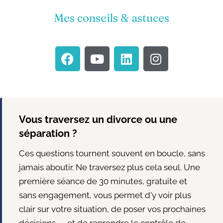
Mes conseils & astuces
F
Y
L
I
a
o
i
n
c
u
n
s
e
t
k
t
b
u
e
a
o
b
d
g
Vous traversez un divorce ou une
o
e
i
r
séparation ?
k
n
a
m
Ces questions tournent souvent en boucle, sans
jamais aboutir. Ne traversez plus cela seul. Une
première séance de 30 minutes, gratuite et
sans engagement, vous permet d'y voir plus
clair sur votre situation, de poser vos prochaines