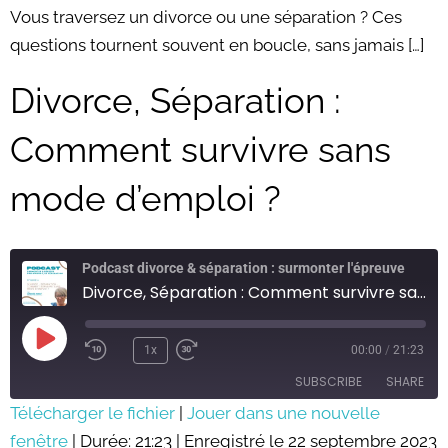
LINK
Vous traversez un divorce ou une séparation ? Ces
questions tournent souvent en boucle, sans jamais […]
EMBED
Divorce, Séparation :
Comment survivre sans
mode d’emploi ?
Podcast divorce & séparation : surmonter l'épreuve
Divorce, Séparation : Comment survivre sans mode d'emploi ?
Play
Episode
1x
00:00
/
21:23
SUBSCRIBE
SHARE
Télécharger le fichier
|
Jouer dans une nouvelle
fenêtre
SHARE
|
Durée: 21:23
|
Enregistré le 22 septembre 2023