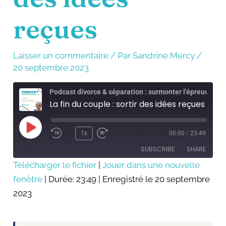
reçues
Laisser un commentaire
/ Par
Sandrine Mercy
/
20 septembre 2023
Podcast divorce & séparation : surmonter l'épreuve
La fin du couple : sortir des idées reçues
Play
Episode
1x
00:00
/
23:49
SUBSCRIBE
SHARE
Télécharger le fichier
|
Jouer dans une nouvelle
fenêtre
SHARE
|
Durée: 23:49
|
Enregistré le 20 septembre
RSS FEED
2023
LINK
EMBED