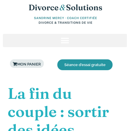
Aller
au
contenu
MON PANIER
Séance d'essai gratuite
Post
La fin du
navigation
couple : sortir
des idées