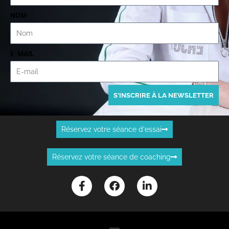
NOM
E-MAIL
S'INSCRIRE À LA NEWSLETTER
Réservez votre séance d'essai
Réservez votre séance de coaching
F
F
L
a
a
i
c
c
n
e
e
k
b
b
e
o
o
d