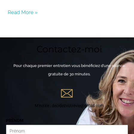
LINK
Read More »
EMBED
Contactez-moi
Pour chaque premier entretien vous bénéficiez d’une séance
gratuite de 30 minutes.
M'écrire : decidezvotrevie@gmail.com
PRÉNOM