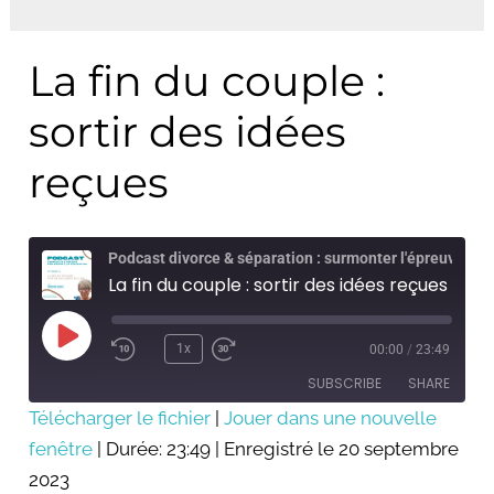
La fin du couple :
La
fin
sortir des idées
du
couple :
reçues
sortir
des
idées
Podcast divorce & séparation : surmonter l'épreuve
La fin du couple : sortir des idées reçues
reçues
Play
Episode
1x
00:00
/
23:49
SUBSCRIBE
SHARE
Télécharger le fichier
|
Jouer dans une nouvelle
fenêtre
SHARE
|
Durée: 23:49
|
Enregistré le 20 septembre
RSS FEED
2023