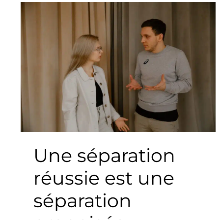
Une
séparation
réussie
est
une
séparation
organisée
Une séparation
réussie est une
séparation