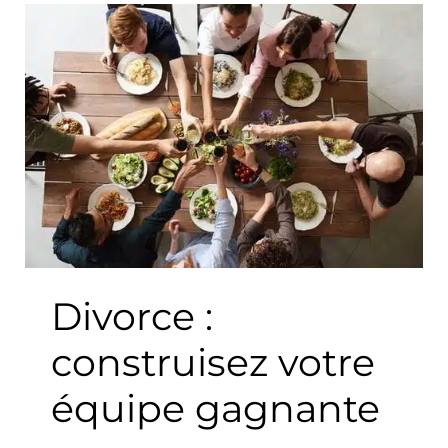
Divorce
:
construisez
votre
équipe
gagnante
Divorce :
construisez votre
équipe gagnante