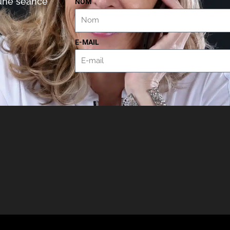
’une séance
NOM
E-MAIL