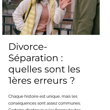
sont
les
1ères
erreurs
?
Divorce-
Séparation :
quelles sont les
1ères erreurs ?
Chaque histoire est unique, mais les
conséquences sont assez communes.
Certains d’entrevous les ferons toutes,