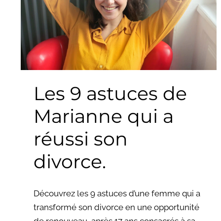
Marianne
qui
a
réussi
son
divorce.
Les 9 astuces de
Marianne qui a
réussi son
divorce.
Découvrez les 9 astuces d’une femme qui a
transformé son divorce en une opportunité
de renouveau, après 17 ans consacrés à sa