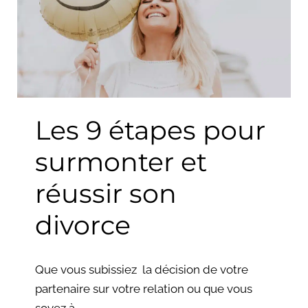
surmonter
et
réussir
son
divorce
Les 9 étapes pour
surmonter et
réussir son
divorce
Que vous subissiez la décision de votre
partenaire sur votre relation ou que vous
soyez à