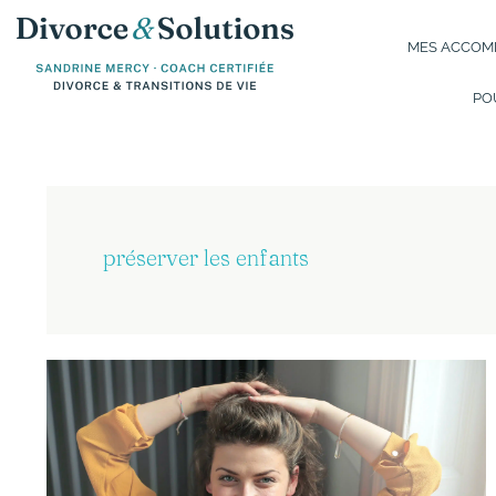
Aller
au
MES ACCOMP
contenu
PO
préserver les enfants
Les
9
astuces
de