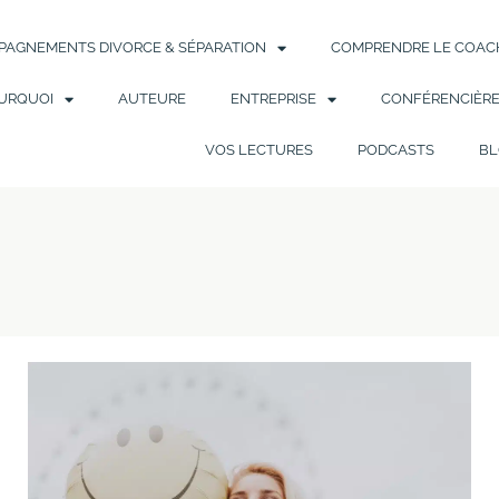
AGNEMENTS DIVORCE & SÉPARATION
COMPRENDRE LE COACH
URQUOI
AUTEURE
ENTREPRISE
CONFÉRENCIÈR
VOS LECTURES
PODCASTS
BL
Les
9
étapes
pour