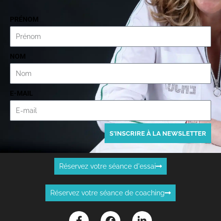
PRÉNOM
NOM
E-MAIL
S'INSCRIRE À LA NEWSLETTER
Réservez votre séance d'essai
Réservez votre séance de coaching
F
F
L
a
a
i