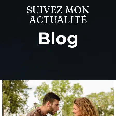
SUIVEZ MON
ACTUALITÉ
Blog
Post
4
pagination
clés
pour
surmonter