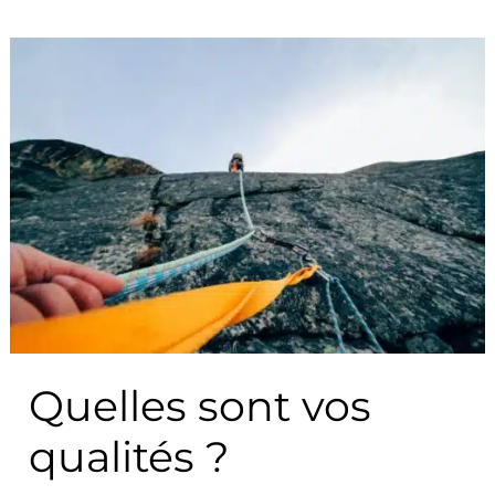
Quelles
sont
vos
qualités
?
Quelles sont vos
qualités ?