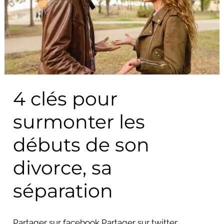
les
débuts
de
son
divorce,
sa
séparation
4 clés pour
surmonter les
débuts de son
divorce, sa
séparation
Partager sur facebook Partager sur twitter