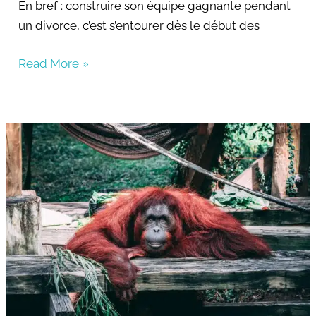
En bref : construire son équipe gagnante pendant
un divorce, c’est s’entourer dès le début des
Read More »
Divorce
:
quel
pouvoir
a
le
sourire
?