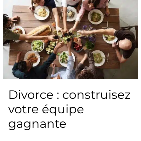
Divorce
:
construisez
votre
équipe
gagnante
Divorce : construisez
votre équipe
gagnante